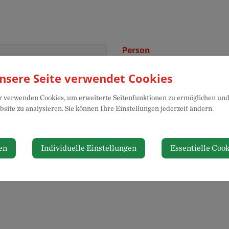
Person
Schuller Michael, Amtsleiter
nsere Seite verwendet Cookies
esen".
 verwenden Cookies, um erweiterte Seitenfunktionen zu ermöglichen und 
site zu analysieren. Sie können Ihre Einstellungen jederzeit ändern.
⇐ zurück
en
Individuelle Einstellungen
Essentielle Cook