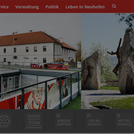
Site
rvice
Verwaltung
Politik
Leben in Neuhofen
search
toggle