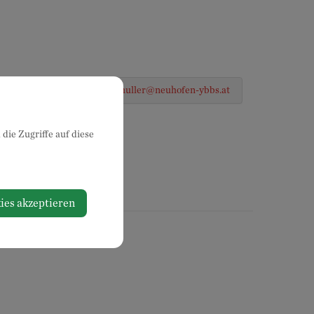
07475 52700-15
michael.schuller@neuhofen-ybbs.at
die Zugriffe auf diese
ies akzeptieren