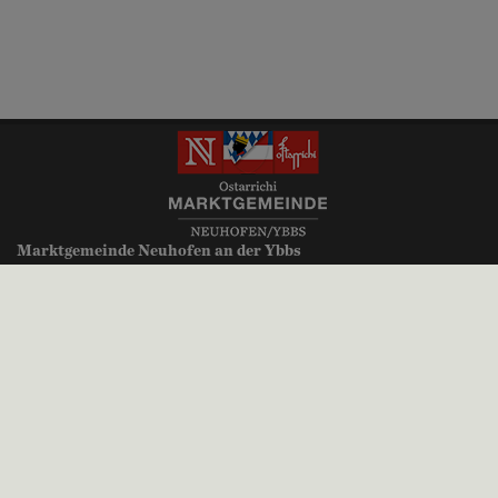
Marktgemeinde Neuhofen an der Ybbs
Millenniumsplatz 1
3364 Neuhofen an der Ybbs
+43 (0)7475 52700
gemeinde@neuhofen-ybbs.at
neuhofen-ybbs.at
Parteienverkehr:
Montag, Donnerstag, Freitag 8.00 bis 12.00 Uhr
Dienstag 8.00 bis 12.00 Uhr und 14.00 bis 18.30 Uhr
Mittwoch kein Parteienverkehr
Impressum
|
Datenschutz