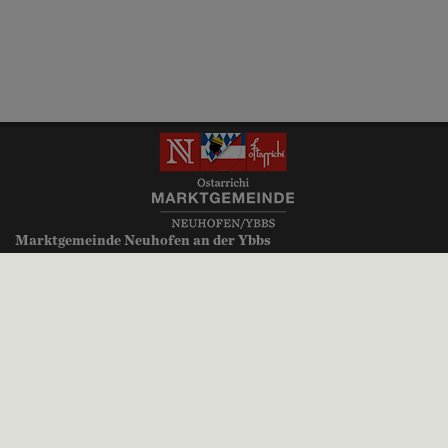
Marktgemeinde Neuhofen an der Ybbs
Millenniumsplatz 1
3364 Neuhofen an der Ybbs
+43 (0)7475 52700
gemeinde@neuhofen-ybbs.at
neuhofen-ybbs.at
Parteienverkehr:
Montag, Donnerstag, Freitag 8.00 bis 12.00 Uhr
Dienstag 8.00 bis 12.00 Uhr und 14.00 bis 18.30 Uhr
Mittwoch kein Parteienverkehr