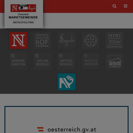
Site
search
toggle