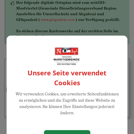
Der folgende digitale Ortsplan wird vom webGIS-
Mostviertel (Gemeinde Dienstleistungsverband Region
Amstetten für Umweltschutz und Abgaben) und
GISquadrat (
www.gisquadrat.com
) zur Verfügung gestellt.
Es stehen diverse Kartenwerke auf der rechten Seite im
Menü zur Verfügung.
Unsere Seite verwendet
Cookies
Wir verwenden Cookies, um erweiterte Seitenfunktionen
zu ermöglichen und die Zugriffe auf diese Website zu
analysieren. Sie können Ihre Einstellungen jederzeit
ändern.