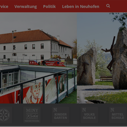
Site
rvice
Verwaltung
Politik
Leben in Neuhofen
search
toggle