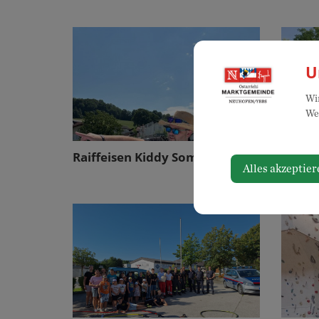
U
Wir
Web
Raiffeisen Kiddy Sommerparty
Spiel 
Alles akzeptier