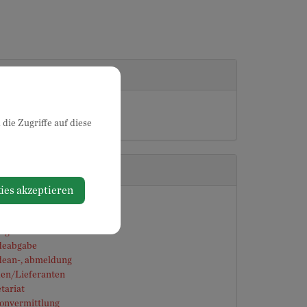
lungen
ltung
riat
die Zugriffe auf diese
ndigkeiten
ies akzeptieren
ben
nik
ngen und Jubiläen
eabgabe
ean-, abmeldung
en/Lieferanten
tariat
fonvermittlung