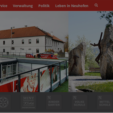
Site
rvice
Verwaltung
Politik
Leben in Neuhofen
search
toggle