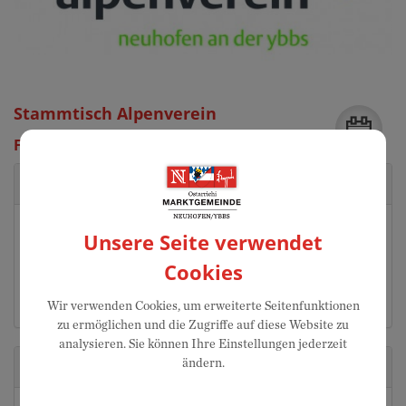
Stammtisch Alpenverein
Freitag, 14. August 2026 19:30 Uhr
Veranstaltungsort
GH Gürtler
Unsere Seite verwendet
Marktplatz 1
Cookies
3364 Neuhofen an der Ybbs
Auf Google Maps anzeigen
Wir verwenden Cookies, um erweiterte Seitenfunktionen
zu ermöglichen und die Zugriffe auf diese Website zu
analysieren. Sie können Ihre Einstellungen jederzeit
ändern.
Veranstalter