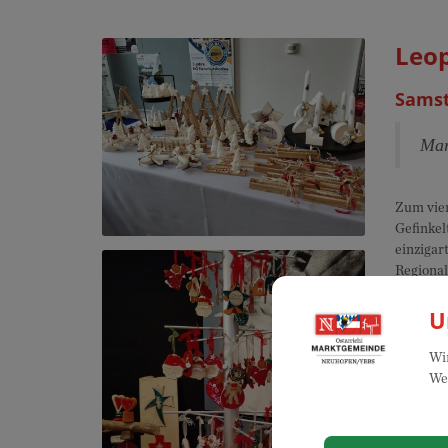
Leo
Samst
Mar
Zum vier
Gefinkel
einzigar
Regional
kreative
U
Wir
Web
Vera