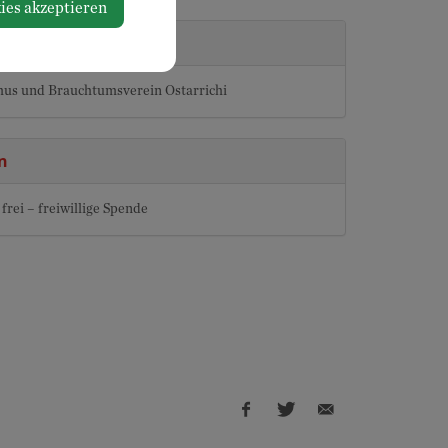
ies akzeptieren
stalter
mus und Brauchtumsverein Ostarrichi
n
 frei – freiwillige Spende