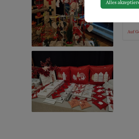
Alles akzeptier
Ostarr
Mille
3364 
Auf G