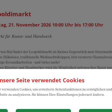
poldimarkt
ag, 21. November 2026 10:00 Uhr bis 17:00 Uhr
kt für Kunst- und Handwerk
ten Mal findet der Leopoldimarkt als kleines Gegenstück zum Ostermarkt 
te Häkeleien, traditionelle Weihnachtskrippen, fein verzierte Glasmalerei
tige Keramikarbeiten - und vieles mehr!
en Künstler und Handwerker wird die Möglichkeit geboten ihre Kunst un
n Angebot ist ebenfalls für das leibliche Wohl der Besucher:innen gesorgt.
nsere Seite verwendet Cookies
 verwenden Cookies, um erweiterte Seitenfunktionen zu ermöglichen und 
site zu analysieren. Sie können Ihre Einstellungen jederzeit ändern.
nstaltungsort
Die