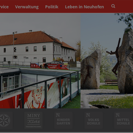
Site
rvice
Verwaltung
Politik
Leben in Neuhofen
search
toggle