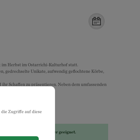
im Herbst im Ostarrichi-Kulturhof statt.
en, gedrechselte Unikate, aufwendig geflochtene Körbe,
d ihr Schaffen zu präsentieren. Neben dem umfassenden
die Zugriffe auf diese
se Veranstaltung ist für Kinder geeignet.