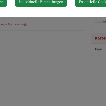
en
Individuelle Einstellungen
Essentielle Cook
ichi Kulturhof
Veran
nniumsplatz 1
Neuhofen an der Ybbs
Touris
oogle Maps anzeigen
Karte
Eintritt