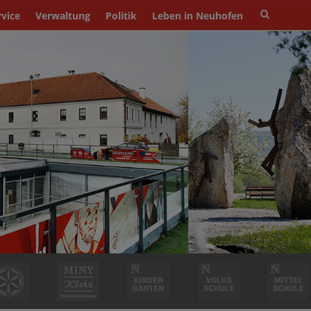
Site
rvice
Verwaltung
Politik
Leben in Neuhofen
search
toggle