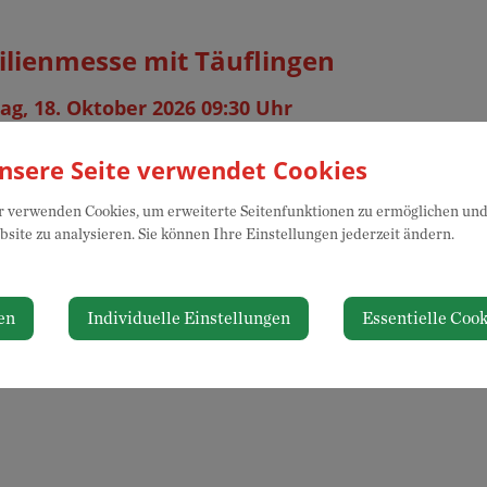
lienmesse mit Täuflingen
ag, 18. Oktober 2026 09:30 Uhr
nstaltungsort
Veran
nsere Seite verwendet Cookies
kirche
Pfarre 
 verwenden Cookies, um erweiterte Seitenfunktionen zu ermöglichen und 
nniumsplatz 2
site zu analysieren. Sie können Ihre Einstellungen jederzeit ändern.
Neuhofen an der Ybbs
oogle Maps anzeigen
en
Individuelle Einstellungen
Essentielle Cook