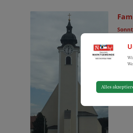
Fami
Sonnt
Vera
U
Pfarr
Wir
Mille
Web
3364 
Auf G
Alles akzeptier