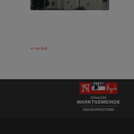
⇐ zurück