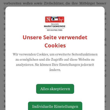
vorbereiten wollen sowie Zivilschützer, die ihre Mitbürger besser
informieren und motivieren möchten.
Ein Schwerpunkt liegt natürlich auch auf der Aus- und
Weiterbildung der Funktionäre des NÖ Zivilschutzverbandes. Damit
sollen sie in die Lage versetzt werden, den Selbstschutz der
Bevölkerung aufzubauen. Hier empfehlen wir speziell den Fachkurs
„Funktionärslehrgang“.
Unsere Seite verwendet
Die Ausbildungsreihe „Krisen- und
Cookies
Katastrophenschutzmanagement Modul 1 und 2“ ist den Gemeinden
in Niederösterreich vorbehalten.
Wir verwenden Cookies, um erweiterte Seitenfunktionen
Unser Anspruch ist es, Kurse am Puls der Zeit und zu jeweils
zu ermöglichen und die Zugriffe auf diese Website zu
aktuellen Themen anzubieten. Die Ausbildungen, die wir anbieten,
analysieren. Sie können Ihre Einstellungen jederzeit
sollen möglichst vielen Bürgerinnen und Bürgern unseres Landes
ändern.
Wissen und praktische Fertigkeiten vermitteln. Das erworbene
Wissen soll es ihnen ermöglichen, im Falle einer Gefahr schnell und
richtig zu handeln.
Darüber hinaus stehen auch Webinare und Online-Seminare zur
Alles akzeptieren
Verfügung.
Um die Fahrtzeiten unserer Kursteilnehmerinnen und
Kursteilnehmer so kurz wie möglich zu halten, bieten wir unsere
Individuelle Einstellungen
Kurse auch an verschiedenen Standorten in Niederösterreich an –