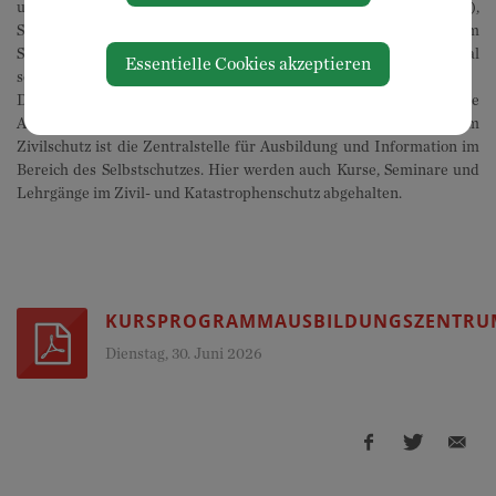
unter anderem in Enzersdorf an der Fischa (Blaulichtzentrum),
Schwarzau am Steinfeld (Veranstaltungssaal der Gemeinde), im
Seminarhotel Schloss Zeillern, in unserer Zweigstelle Bernhardsthal
Essentielle Cookies akzeptieren
sowie im Zivilschutzzentrum Gmünd.
Die modernen Einrichtungen ermöglichen eine zeitgemäße
Ausbildung und Unterbringung. Das Ausbildungszentrum
Zivilschutz ist die Zentralstelle für Ausbildung und Information im
Bereich des Selbstschutzes. Hier werden auch Kurse, Seminare und
Lehrgänge im Zivil- und Katastrophenschutz abgehalten.
KURSPROGRAMMAUSBILDUNGSZENTRUM
Dienstag, 30. Juni 2026