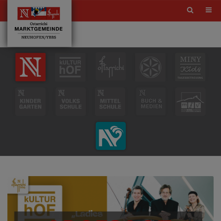
Site
search
toggle