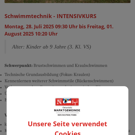
Schwimmtechnik - INTENSIVKURS
Montag, 28. Juli 2025 09:30 Uhr bis Freitag, 01.
August 2025 10:20 Uhr
Alter: Kinder ab 9 Jahre (3. Kl. VS)
Schwerpunkt:
Brustschwimmen und Kraulschwimmen
Technische Grundausbildung (Fokus: Kraulen)
Kennenlernen weiterer Schwimmstile (Rückenschwimmen)
Verbesserung des allgemeinen schwimmerischen Könnens
Übungen zum Streckentauchen
Einführung in den Startsprung
Voraussetzungen
Unsere Seite verwendet
keine Anfängerschwimmer
Kinder sollten in der Lage sein, längere Strecken im tiefen Wasser zu
Cookies