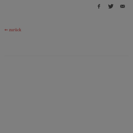
⇐ zurück