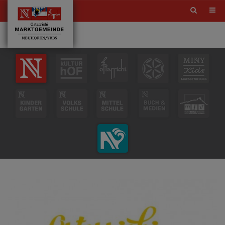
Site
search
toggle