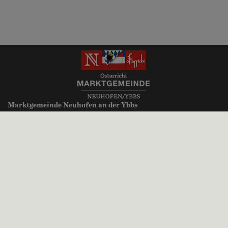
Marktgemeinde Neuhofen an der Ybbs
Millenniumsplatz 1
3364 Neuhofen an der Ybbs
+43 (0)7475 52700
gemeinde@neuhofen-ybbs.at
neuhofen-ybbs.at
Parteienverkehr:
Montag, Donnerstag, Freitag 8.00 bis 12.00 Uhr
Dienstag 8.00 bis 12.00 Uhr und 14.00 bis 18.30 Uhr
Mittwoch kein Parteienverkehr
Impressum
|
Datenschutz