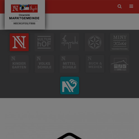
Site
search
toggle