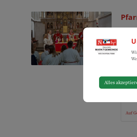
Pfar
Samst
U
Wir
Web
Vera
Alles akzeptier
Pfarr
Mille
3364 
Auf G