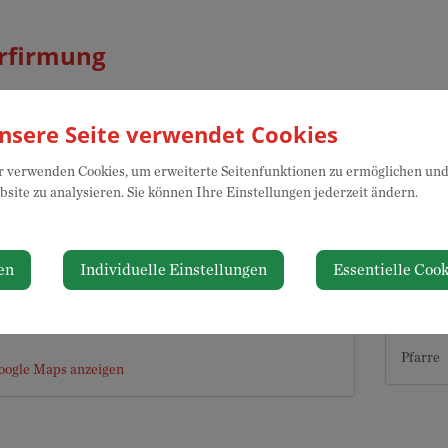
rfirmung
ag, 30. Mai 2026 09:00 Uhr
nsere Seite verwendet Cookies
 verwenden Cookies, um erweiterte Seitenfunktionen zu ermöglichen und 
site zu analysieren. Sie können Ihre Einstellungen jederzeit ändern.
nstaltungsort
Die
en
Individuelle Einstellungen
Essentielle Cook
kirche Neuhofen an der Ybbs
Veran
nniumsplatz 2
Neuhofen an der Ybbs
Pfarre
oogle Maps anzeigen