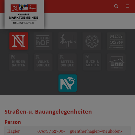
Site
search
toggle
Straßen-u. Bauangelegenheiten
Person
Hagler
07475 / 52700-
guenther.hagler@neuhofen-