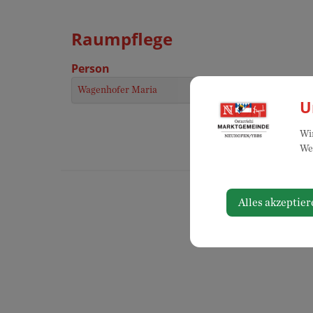
Raumpflege
Person
Wagenhofer Maria
U
Wir
Web
Alles akzeptier