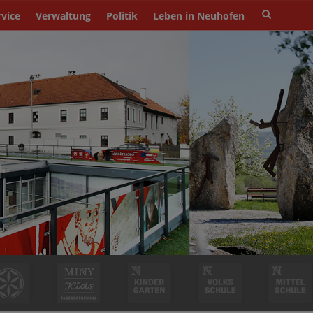
Site
rvice
Verwaltung
Politik
Leben in Neuhofen
search
toggle