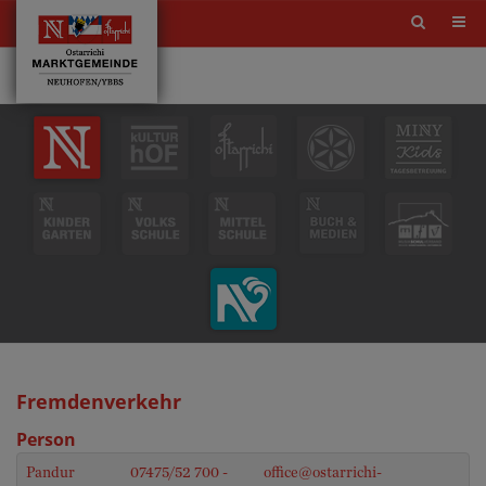
Site
search
toggle
Fremdenverkehr
Person
Pandur
07475/52 700 -
office@ostarrichi-