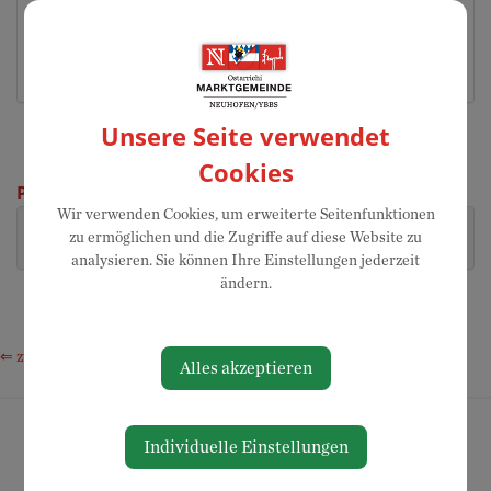
Hier finden Sie Informationen zum Thema "Bauwesen".
Unsere Seite verwendet
Cookies
Person
Wir verwenden Cookies, um erweiterte Seitenfunktionen
Schuller Michael,
07475
michael.schuller@neuhofen-
zu ermöglichen und die Zugriffe auf diese Website zu
Amtsleiter
52700-15
ybbs.at
analysieren. Sie können Ihre Einstellungen jederzeit
ändern.
⇐ zurück
Alles akzeptieren
Individuelle Einstellungen