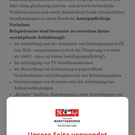
führt dann gleichzeitig das bau- und gewerbebehördliche
Verfahren durch und erteilt abschließend beide erforderlichen
Genehmigungen in einem Bescheid.
Anzeigepflichtige
Vorhaben:
Beispielsweise sind hierunter zu verstehen (keine
erschöpfende Aufzählung!):
die Aufstellung und der Austausch von Heizungsanlagen (Öl,
Gas, Holz - ausgenommen jedoch die Öllagerung von mehr
als 1.000 l - diese ist immer bewilligungspflichtig!)
die Anbringung von TV-Satellitenantennen
die Herstellung von Einfriedungen gegen öffentl.
Verkehrsflächen im Geltungsbereich des Bebauungsplanes
Veränderungen von Fenstern oder die Anbringung von
Balkonverkleidungen
„kleinere“ bauliche Abänderungen, ohne Auswirkungen auf
die Gebäudestatik
Folgende Unterlagen sind einer Bauanzeige zumindest
anzuschließen:
Planskizze (in 2-facher Ausfertigung, woraus die genaue
Unsere Seite verwendet