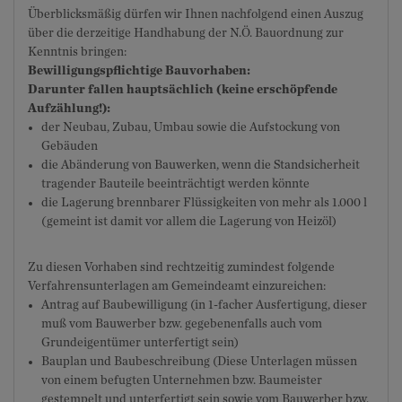
Überblicksmäßig dürfen wir Ihnen nachfolgend einen Auszug
über die derzeitige Handhabung der N.Ö. Bauordnung zur
Kenntnis bringen:
Bewilligungspflichtige Bauvorhaben:
Darunter fallen hauptsächlich (keine erschöpfende
Aufzählung!):
der Neubau, Zubau, Umbau sowie die Aufstockung von
Gebäuden
die Abänderung von Bauwerken, wenn die Standsicherheit
tragender Bauteile beeinträchtigt werden könnte
die Lagerung brennbarer Flüssigkeiten von mehr als 1.000 l
(gemeint ist damit vor allem die Lagerung von Heizöl)
Zu diesen Vorhaben sind rechtzeitig zumindest folgende
Verfahrensunterlagen am Gemeindeamt einzureichen:
Antrag auf Baubewilligung (in 1-facher Ausfertigung, dieser
muß vom Bauwerber bzw. gegebenenfalls auch vom
Grundeigentümer unterfertigt sein)
Bauplan und Baubeschreibung (Diese Unterlagen müssen
von einem befugten Unternehmen bzw. Baumeister
gestempelt und unterfertigt sein sowie vom Bauwerber bzw.