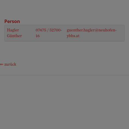
Person
Hagler
07475 / 52700-
guenther.hagler@neuhofen-
Günther
16
ybbs.at
⇐ zurück