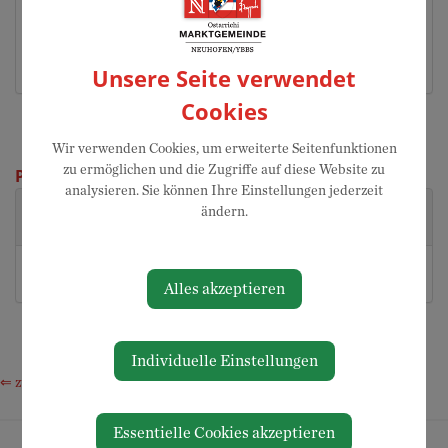
Hier finden Sie Informationen zum Thema "Bauwesen".
Unsere Seite verwendet
Cookies
Wir verwenden Cookies, um erweiterte Seitenfunktionen
zu ermöglichen und die Zugriffe auf diese Website zu
Personen
analysieren. Sie können Ihre Einstellungen jederzeit
Hagler Günther
07475 /
guenther.hagler@neuhofen-
ändern.
52700-16
ybbs.at
Schuller Michael,
07475
michael.schuller@neuhofen-
Amtsleiter
52700-15
ybbs.at
Alles akzeptieren
Individuelle Einstellungen
⇐ zurück
Essentielle Cookies akzeptieren