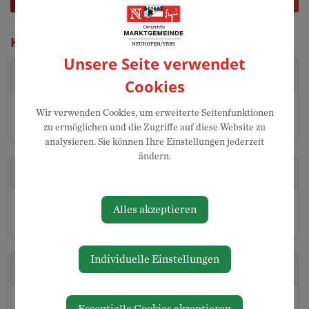
Katharina Prantner
Unsere Seite verwendet
Kontakt
Cookies
07475/52700-17
Wir verwenden Cookies, um erweiterte Seitenfunktionen
katharina.prantner@neuhofen-ybbs.at
zu ermöglichen und die Zugriffe auf diese Website zu
analysieren. Sie können Ihre Einstellungen jederzeit
ändern.
Adresse
Millenniumsplatz 1
Alles akzeptieren
3364 Neuhofen an der Ybbs
Individuelle Einstellungen
Abteilungen
Buchhaltung
Essentielle Cookies akzeptieren