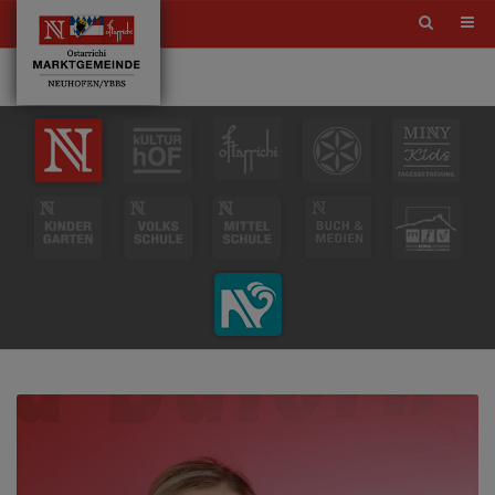
Site
search
toggle