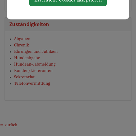
Sekretariat
Zuständigkeiten
Abgaben
Chronik
Ehrungen und Jubiläen
Hundeabgabe
Hundean-, abmeldung
Kunden/Lieferanten
Sekretariat
Telefonvermittlung
⇐ zurück