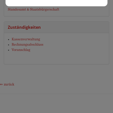
Buchhaltung
Standesamt & Staatsbürgerschaft
Zuständigkeiten
Kassenverwaltung
Rechnungsabschluss
Voranschlag
⇐ zurück