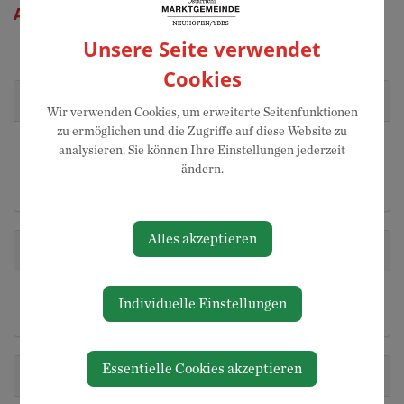
Andrea Doersieb
Unsere Seite verwendet
Cookies
Kontakt
Wir verwenden Cookies, um erweiterte Seitenfunktionen
zu ermöglichen und die Zugriffe auf diese Website zu
07475 / 52700-19
analysieren. Sie können Ihre Einstellungen jederzeit
07475 / 52700-20
ändern.
andrea.doersieb@neuhofen-ybbs.at
Alles akzeptieren
Adresse
Millenniumsplatz 1
Individuelle Einstellungen
3364 Neuhofen an der Ybbs
Essentielle Cookies akzeptieren
Abteilungen