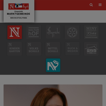
Site
search
toggle