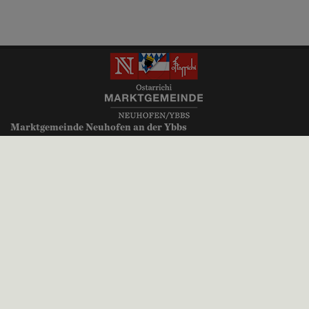
Marktgemeinde Neuhofen an der Ybbs
Millenniumsplatz 1
3364 Neuhofen an der Ybbs
+43 (0)7475 52700
gemeinde@neuhofen-ybbs.at
neuhofen-ybbs.at
Parteienverkehr:
Montag, Donnerstag, Freitag 8.00 bis 12.00 Uhr
Dienstag 8.00 bis 12.00 Uhr und 14.00 bis 18.30 Uhr
Mittwoch kein Parteienverkehr
Impressum
|
Datenschutz
© 2026 Neuhofen-Ybbs | CMS
gemeindeserver.net
ein Produkt der
i-