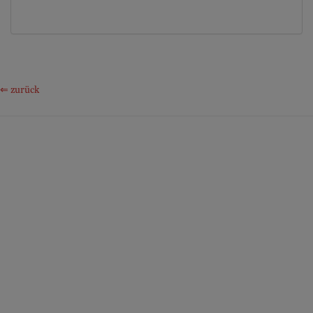
⇐ zurück