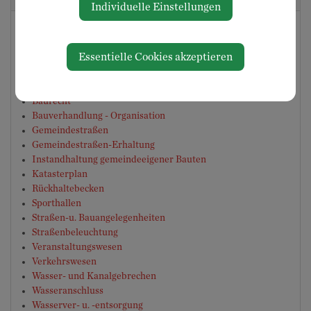
Individuelle Einstellungen
Aufschließung
Bauamt
Essentielle Cookies akzeptieren
Bauberatung
Baugründe
Bauplatzbewilligung
Baurecht
Bauverhandlung - Organisation
Gemeindestraßen
Gemeindestraßen-Erhaltung
Instandhaltung gemeindeeigener Bauten
Katasterplan
Rückhaltebecken
Sporthallen
Straßen-u. Bauangelegenheiten
Straßenbeleuchtung
Veranstaltungswesen
Verkehrswesen
Wasser- und Kanalgebrechen
Wasseranschluss
Wasserver- u. -entsorgung