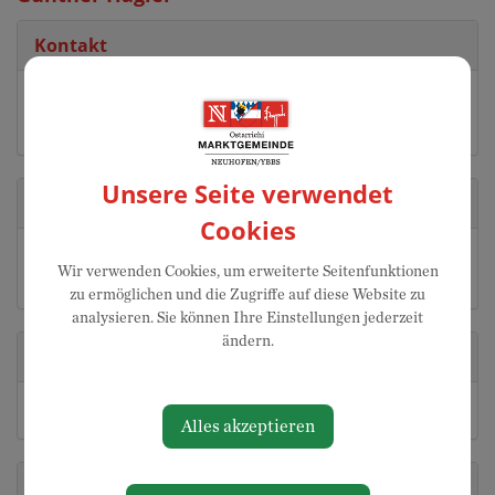
Kontakt
07475 / 52700-16
guenther.hagler@neuhofen-ybbs.at
Unsere Seite verwendet
Adresse
Cookies
Millenniumsplatz 1
Wir verwenden Cookies, um erweiterte Seitenfunktionen
3364 Neuhofen an der Ybbs
zu ermöglichen und die Zugriffe auf diese Website zu
analysieren. Sie können Ihre Einstellungen jederzeit
ändern.
Abteilung
Bauamt
Alles akzeptieren
Zuständigkeiten