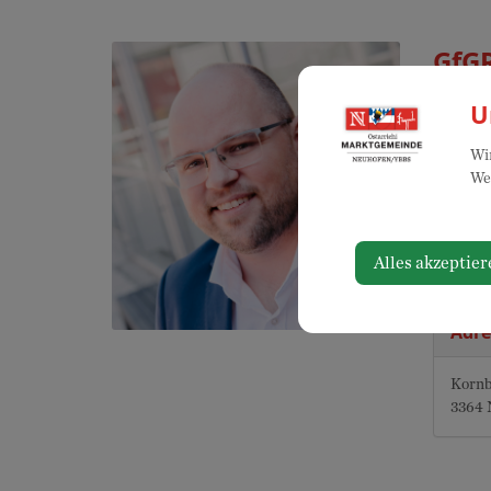
GfGR
U
Wir
Kon
Web
066
ste
Alles akzeptier
Adre
Kornb
3364 