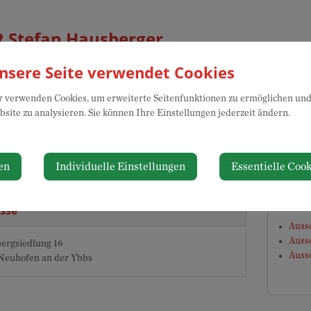
 Stefan Hausberger
nsere Seite verwendet Cookies
 verwenden Cookies, um erweiterte Seitenfunktionen zu ermöglichen und 
takt
Parte
site zu analysieren. Sie können Ihre Einstellungen jederzeit ändern.
ÖVP
4 627 32 85
fan.hausberger@rb-ybbstal.at
en
Individuelle Einstellungen
Essentielle Cook
Zustä
sse
Auss
Aussc
ergsiedlung 16
Auss
Neuhofen an der Ybbs