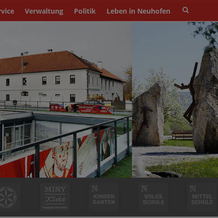
Site
rvice
Verwaltung
Politik
Leben in Neuhofen
search
toggle