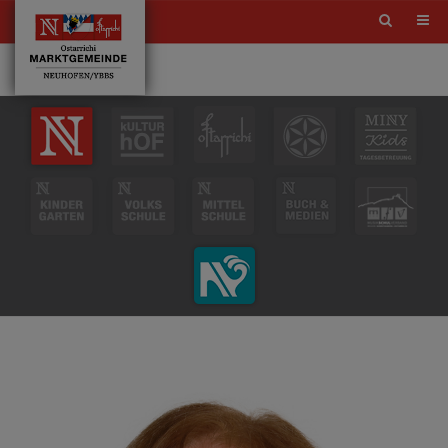
Site
search
toggle