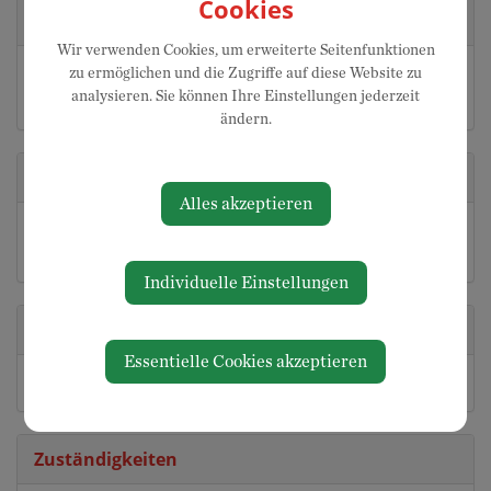
Cookies
Kontakt
Wir verwenden Cookies, um erweiterte Seitenfunktionen
zu ermöglichen und die Zugriffe auf diese Website zu
0676 728 20 58
analysieren. Sie können Ihre Einstellungen jederzeit
erika.dallhammer69@gmx.at
ändern.
Adresse
Alles akzeptieren
Dippersdorf 4
3364 Neuhofen an der Ybbs
Individuelle Einstellungen
Partei
Essentielle Cookies akzeptieren
ÖVP
Zuständigkeiten