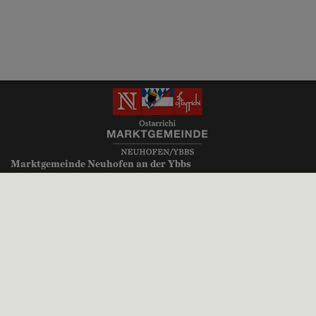
Marktgemeinde Neuhofen an der Ybbs
Millenniumsplatz 1
3364 Neuhofen an der Ybbs
+43 (0)7475 52700
gemeinde@neuhofen-ybbs.at
neuhofen-ybbs.at
Parteienverkehr:
Montag, Donnerstag, Freitag 8.00 bis 12.00 Uhr
Dienstag 8.00 bis 12.00 Uhr und 14.00 bis 18.30 Uhr
Mittwoch kein Parteienverkehr