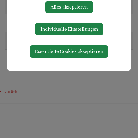
Amersin
0676 380 55
roswitha.amersin@gmail.com
Alles akzeptieren
Roswitha, GR
72
Manz Christof,
0664 249 03
cmz_1@gmx.at
GfGR
31
Individuelle Einstellungen
Hausberger
0664 627 32
stefan.hausberger@rb-
Stefan, GfGR
85
ybbstal.at
Essentielle Cookies akzeptieren
Scheuch Lukas,
0664/2518586
scheuch.lukas@icloud.com
GR
⇐ zurück