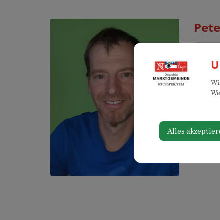
Pete
Kon
U
066
Wir
Web
Adre
Alles akzeptier
Mille
3364 