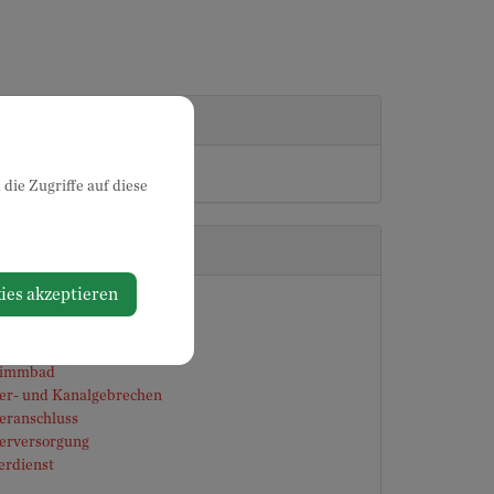
lung
die Zugriffe auf diese
ndigkeiten
ies akzeptieren
of
anlagen
eeräumung und Streuung
wimmbad
er- und Kanalgebrechen
eranschluss
erversorgung
erdienst