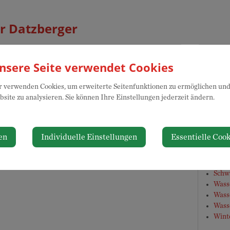
r Datzberger
takt
Abtei
nsere Seite verwendet Cookies
Bauhof
4 / 88 89 81 44
 verwenden Cookies, um erweiterte Seitenfunktionen zu ermöglichen und 
site zu analysieren. Sie können Ihre Einstellungen jederzeit ändern.
Zustä
sse
en
Individuelle Einstellungen
Essentielle Cook
Bauh
nniumsplatz 1
Grün
Neuhofen an der Ybbs
Schn
Sch
Wass
Wass
Wass
Wint