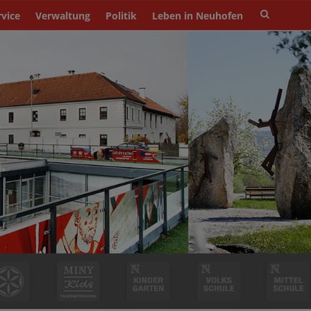
Site
rvice
Verwaltung
Politik
Leben in Neuhofen
search
toggle