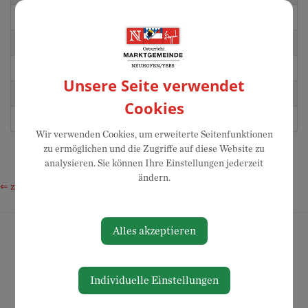
Flatzelsteiner Sandra
Györök Christoph
Scharman Anita
Unsere Seite verwendet
Scherzenlehner Leopold
0676 / 733 83 10
Cookies
Wagenhofer Maria
Wir verwenden Cookies, um erweiterte Seitenfunktionen
zu ermöglichen und die Zugriffe auf diese Website zu
analysieren. Sie können Ihre Einstellungen jederzeit
ändern.
⇐ zurück
Alles akzeptieren
Individuelle Einstellungen