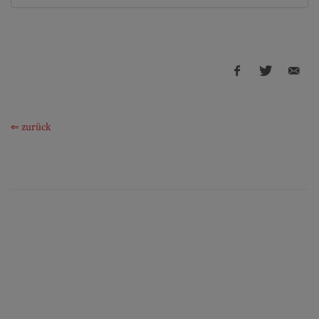
⇐ zurück