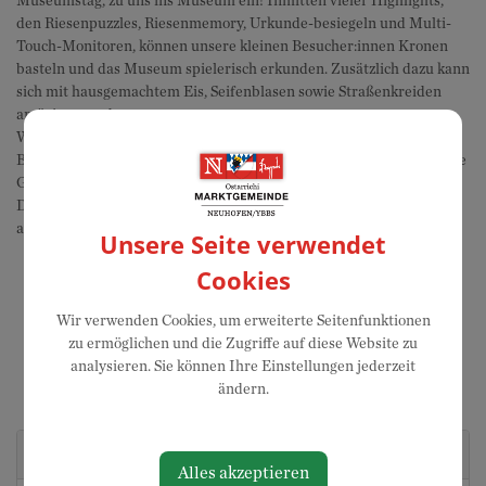
Museumstag, zu uns ins Museum ein! Inmitten vieler Highlights,
den Riesenpuzzles, Riesenmemory, Urkunde-besiegeln und Multi-
Touch-Monitoren, können unsere kleinen Besucher:innen Kronen
basteln und das Museum spielerisch erkunden. Zusätzlich dazu kann
sich mit hausgemachtem Eis, Seifenblasen sowie Straßenkreiden
amüsiert werden.
Während die Kinder sich vergnügen, können unsere großen
Besucher:innen mit dem kostenlosen Audioguide die österreichische
Geschickte entdecken.
Das vielfältige Programm bietet für die ganze Familie einen
abwechslungsreichen Tag im Museum Ostarrichi!
Unsere Seite verwendet
Cookies
Wir verwenden Cookies, um erweiterte Seitenfunktionen
zu ermöglichen und die Zugriffe auf diese Website zu
analysieren. Sie können Ihre Einstellungen jederzeit
ändern.
Veranstaltungsort
Alles akzeptieren