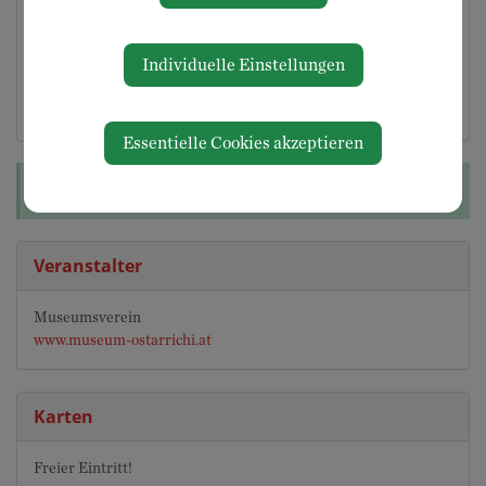
Ostarrichi-Kulturhof
Millenniumsplatz 1
Individuelle Einstellungen
3364 Neuhofen an der Ybbs
Auf Google Maps anzeigen
Essentielle Cookies akzeptieren
Diese Veranstaltung ist für Kinder geeignet.
Veranstalter
Museumsverein
www.museum-ostarrichi.at
Karten
Freier Eintritt!