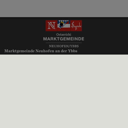
Marktgemeinde Neuhofen an der Ybbs
Millenniumsplatz 1
3364 Neuhofen an der Ybbs
+43 (0)7475 52700
gemeinde@neuhofen-ybbs.at
neuhofen-ybbs.at
Parteienverkehr:
Montag, Donnerstag, Freitag 8.00 bis 12.00 Uhr
Dienstag 8.00 bis 12.00 Uhr und 14.00 bis 18.30 Uhr
Mittwoch kein Parteienverkehr
Impressum
|
Datenschutz
© 2026 Neuhofen-Ybbs | CMS
gemeindeserver.net
ein Produkt der
i-