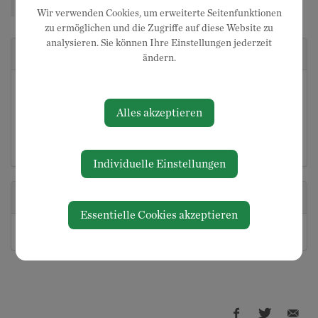
mit anschließendem Familienfest
Wir verwenden Cookies, um erweiterte Seitenfunktionen
zu ermöglichen und die Zugriffe auf diese Website zu
analysieren. Sie können Ihre Einstellungen jederzeit
Veranstaltungsort
ändern.
Pfarrkirche Neuhofen
Millenniumsplatz 2
Alles akzeptieren
3364 Neuhofen an der Ybbs
Auf Google Maps anzeigen
Individuelle Einstellungen
Veranstalter
Essentielle Cookies akzeptieren
Pfarre Neuhofen